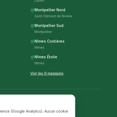
Lattes
Montpellier Nord
Saint Clément de Rivière
Montpellier Sud
Montpellier
Nîmes Costières
Nîmes
Nîmes Étoile
Nîmes
Voir les 9 magasins
dience (Google Analytics). Aucun cookie