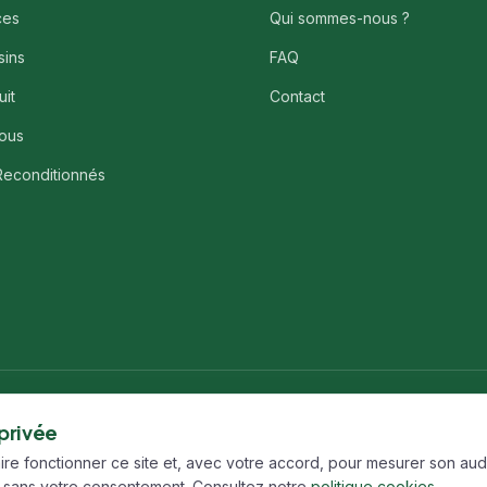
ces
Qui sommes-nous ?
sins
FAQ
uit
Contact
ous
Reconditionnés
 privée
aire fonctionner ce site et, avec votre accord, pour mesurer son au
 de gestion des cookies
Gérer mes cookies
sans votre consentement. Consultez notre
politique cookies
.