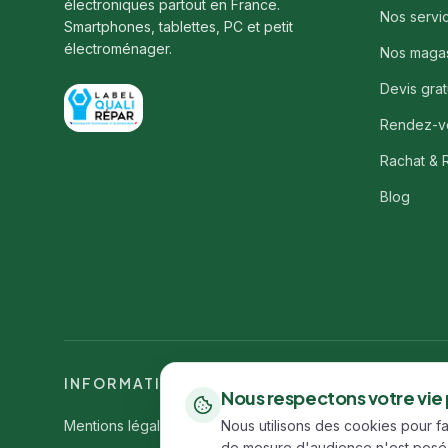
électroniques partout en France.
Nos servi
Smartphones, tablettes, PC et petit
électroménager.
Nos maga
Devis grat
Rendez-v
Rachat & 
Blog
INFORMATIONS LÉGALES
Nous respectons votre vie
Mentions légales
CGV
Politique de confidentialité
Nous utilisons des cookies pour f
Politique
de mesure d'audience n'est posé 