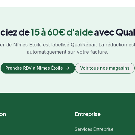
ciez de
15 à 60€ d'aide
avec Qual
ier de
Nîmes Étoile
est labellisé QualiRépar. La réduction es
automatiquement sur votre facture.
Prendre RDV à
Nîmes Étoile
Voir tous nos magasins
ion
Entreprise
Services Entreprise