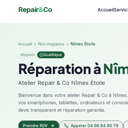
Repair
&
Co
Accueil
Servic
Accueil
Nos magasins
Nîmes Étoile
Magasin
QualiRépar
Réparation à
Nî
Atelier Repair & Co
Nîmes Étoile
Bienvenue dans votre atelier Repair & Co à
Nîmes
vos smartphones, tablettes, ordinateurs et console
devis transparent et réparation garantie.
Prendre RDV
Appeler
04 66 84 80 79