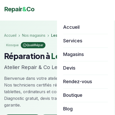
Repair
&
Co
Accueil
Accueil
Nos magasins
Les Ulis
Services
Kiosque
QualiRépar
Réparation à
Les Ulis
Magasins
Atelier Repair & Co
Les Ulis
Devis
Bienvenue dans votre atelier Repair & Co à
Les Ulis
.
Rendez-vous
Nos techniciens certifiés réparent vos smartphones,
tablettes, ordinateurs et consoles toutes marques.
Boutique
Diagnostic gratuit, devis transparent et réparation
garantie.
Blog